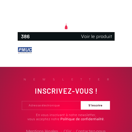
Voir le produit
386
NEWSLETTER
INSCRIVEZ-VOUS !
En vous inscrivant à notre newsletter,
vous acceptez notre
Politique de confidentialité.
Mentions légales
CGV
Contactez-nous
|
|