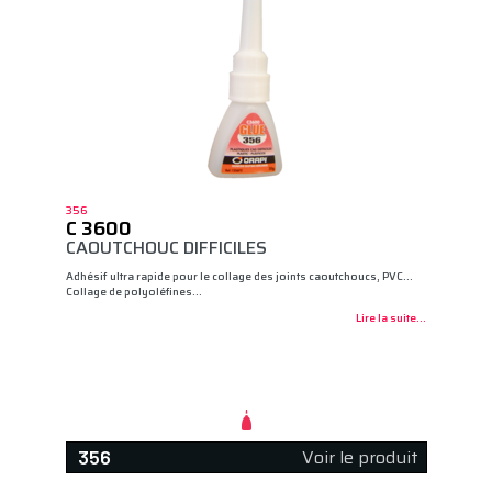
356
C 3600
CAOUTCHOUC DIFFICILES
Adhésif ultra rapide pour le collage des joints caoutchoucs, PVC…
Collage de polyoléfines…
Lire la suite...
Voir le produit
356