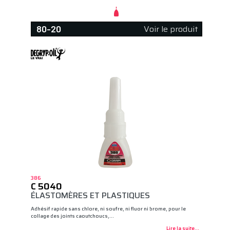
Voir le produit
80-20
386
C 5040
ÉLASTOMÈRES ET PLASTIQUES
Adhésif rapide sans chlore, ni soufre, ni fluor ni brome, pour le
collage des joints caoutchoucs,…
Lire la suite...