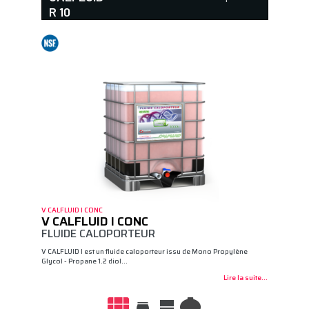
R 10
V CALFLUID I CONC
V CALFLUID I CONC
FLUIDE CALOPORTEUR
V CALFLUID I est un fluide caloporteur issu de Mono Propylène
Glycol - Propane 1.2 diol…
Lire la suite...