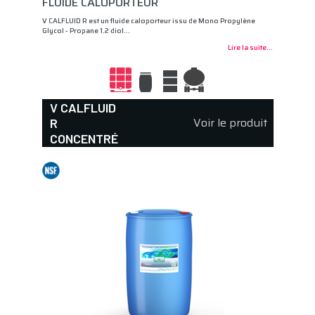
FLUIDE CALOPORTEUR
V CALFLUID R est un fluide caloporteur issu de Mono Propylène
Glycol - Propane 1.2 diol…
Lire la suite...
V CALFLUID
Voir le produit
R
CONCENTRÉ