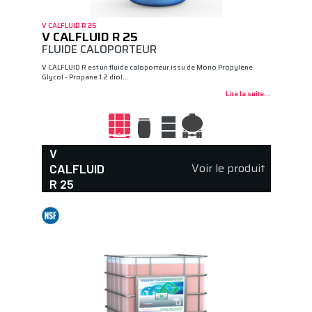
V CALFLUID R 25
V CALFLUID R 25
FLUIDE CALOPORTEUR
V CALFLUID R est un fluide caloporteur issu de Mono Propylène
Glycol - Propane 1.2 diol…
Lire la suite...
V
Voir le produit
CALFLUID
R 25