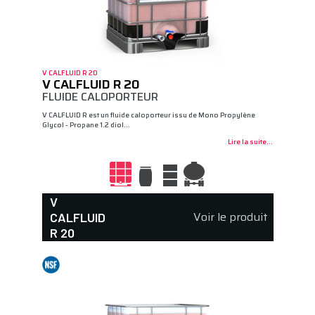
V CALFLUID R 20
V CALFLUID R 20
FLUIDE CALOPORTEUR
V CALFLUID R est un fluide caloporteur issu de Mono Propylène
Glycol - Propane 1.2 diol…
Lire la suite...
V
Voir le produit
CALFLUID
R 20