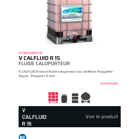
V CALFLUID R 15
V CALFLUID R 15
FLUIDE CALOPORTEUR
V CALFLUID R est un fluide caloporteur issu de Mono Propylène
Glycol - Propane 1.2 diol…
Lire la suite...
V
Voir le produit
CALFLUID
R 15