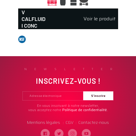
V
Voir le produit
CALFLUID
I CONC
NEWSLETTER
INSCRIVEZ-VOUS !
En vous inscrivant à notre newsletter,
vous acceptez notre
Politique de confidentialité.
Mentions légales
CGV
Contactez-nous
|
|