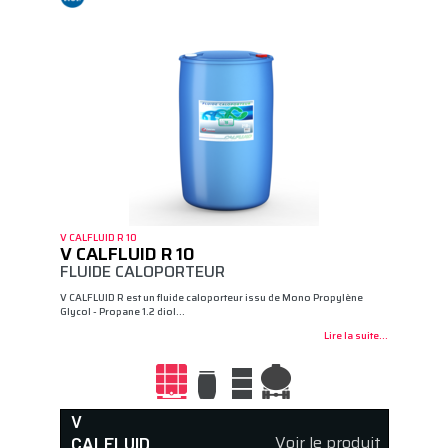
V CALFLUID R 10
V CALFLUID R 10
FLUIDE CALOPORTEUR
V CALFLUID R est un fluide caloporteur issu de Mono Propylène
Glycol - Propane 1.2 diol…
Lire la suite...
V
Voir le produit
CALFLUID