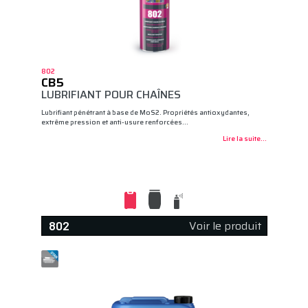
802
CB5
LUBRIFIANT POUR CHAÎNES
Lubrifiant pénétrant à base de MoS2. Propriétés antioxydantes,
extrême pression et anti-usure renforcées…
Lire la suite...
Voir le produit
802