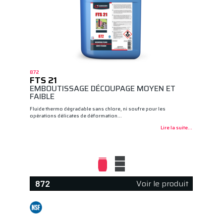
872
FTS 21
EMBOUTISSAGE DÉCOUPAGE MOYEN ET
FAIBLE
Fluide thermo dégradable sans chlore, ni soufre pour les
opérations délicates de déformation…
Lire la suite...
Voir le produit
872