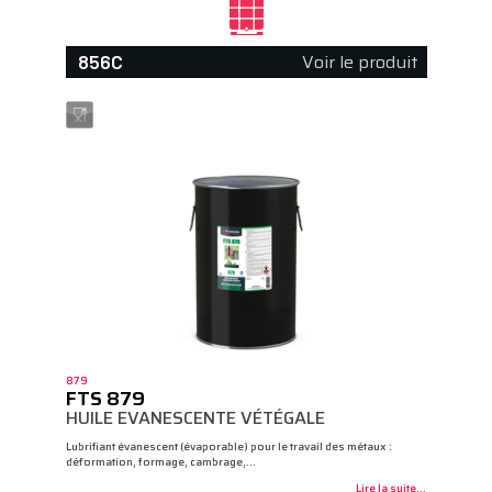
Voir le produit
856C
879
FTS 879
HUILE EVANESCENTE VÉTÉGALE
Lubrifiant évanescent (évaporable) pour le travail des métaux :
déformation, formage, cambrage,…
Lire la suite...