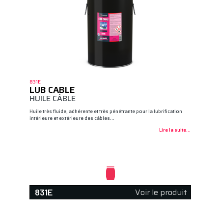
831E
LUB CABLE
HUILE CÂBLE
Huile très fluide, adhérente et très pénétrante pour la lubrification
intérieure et extérieure des câbles…
Lire la suite...
Voir le produit
831E