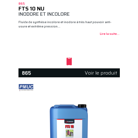
865
FTS 10 NU
INODORE ET INCOLORE
Fluide de synthèse incolore et inodore à très haut pouvoir anti-
usure et extrême pression…
Lire la suite...
Voir le produit
865