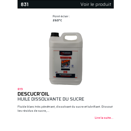
Voir le produit
831
Point éclair :
260°C
819
DESCUCR’OIL
HUILE DISSOLVANTE DU SUCRE
Fluide blanc très pénétrant, dissolvant du sucre et lubrifiant. Dissout
les résidus de sucre,…
Lire la suite...