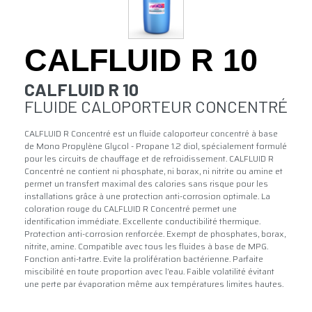
CALFLUID R 10
CALFLUID R 10
FLUIDE CALOPORTEUR CONCENTRÉ
CALFLUID R Concentré est un fluide caloporteur concentré à base
de Mono Propylène Glycol - Propane 1.2 diol, spécialement formulé
pour les circuits de chauffage et de refroidissement. CALFLUID R
Concentré ne contient ni phosphate, ni borax, ni nitrite ou amine et
permet un transfert maximal des calories sans risque pour les
installations grâce à une protection anti-corrosion optimale. La
coloration rouge du CALFLUID R Concentré permet une
identification immédiate. Excellente conductibilité thermique.
Protection anti-corrosion renforcée. Exempt de phosphates, borax,
nitrite, amine. Compatible avec tous les fluides à base de MPG.
Fonction anti-tartre. Evite la prolifération bactérienne. Parfaite
miscibilité en toute proportion avec l’eau. Faible volatilité évitant
une perte par évaporation même aux températures limites hautes.