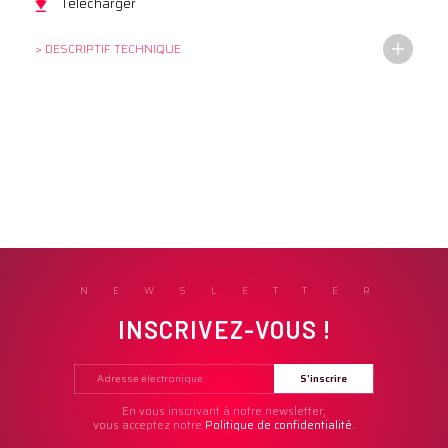
Télécharger
> DESCRIPTIF TECHNIQUE
NEWSLETTER
INSCRIVEZ-VOUS !
En vous inscrivant à notre newsletter,
vous acceptez notre
Politique de confidentialité.