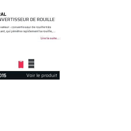
RAL
NVERTISSEUR DE ROUILLE
vateur - convertisseur de rouille très
ant, qui pénètre rapidement la rouille,…
Lire la suite...
Voir le produit
015