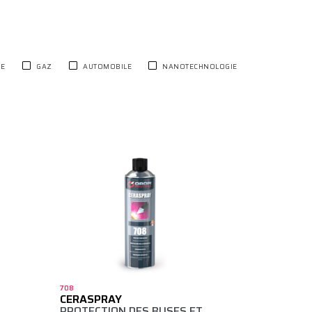
RE
GAZ
AUTOMOBILE
NANOTECHNOLOGIE
708
CERASPRAY
PROTECTION DES BUSES ET