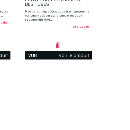
DES TUBES
oudure
Produit technique à base de céramique pour le
f.…
traitement des buses, torches et tubes en
soudure MIG MAG…
 suite...
Lire la suite...
duit
Voir le produit
708