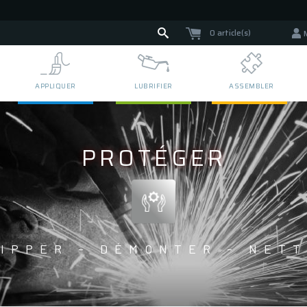
0 article(s)
APPLIQUER
LUBRIFIER
ASSEMBLER
PROTÉGER
IPPER - DÉMONTER - NET