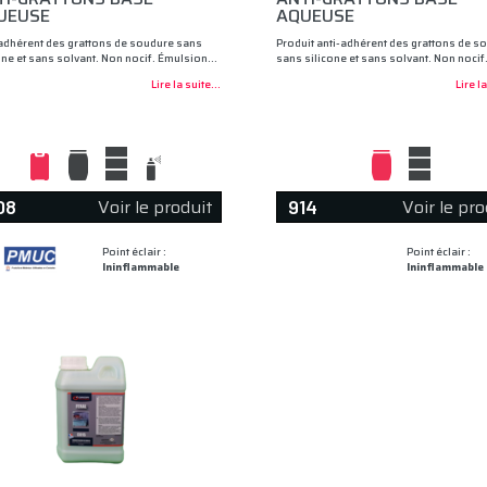
UEUSE
AQUEUSE
adhérent des grattons de soudure sans
Produit anti-adhérent des grattons de s
one et sans solvant. Non nocif. Émulsion…
sans silicone et sans solvant. Non noci
Lire la suite...
Lire la
Voir le produit
Voir le pro
08
914
Point éclair :
Point éclair :
Ininflammable
Ininflammable