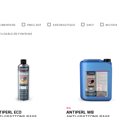
LIMENTAIRE
PMUC-EDF
AERONAUTIQUE
SNCF
MILITAI
TILISABLE EN FONTAINE
914
TIPERL ECO
ANTIPERL WB
TI-GRATTONS BASE
ANTI-GRATTONS BASE