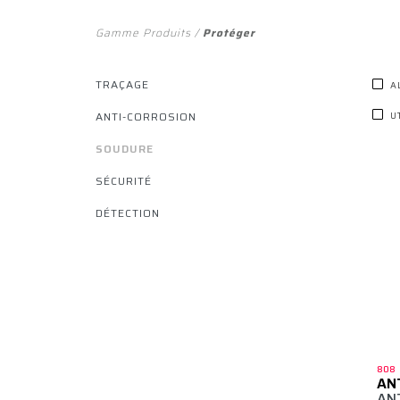
Gamme Produits
/
Protéger
TRAÇAGE
A
ANTI-CORROSION
U
SOUDURE
SÉCURITÉ
DÉTECTION
808
AN
AN