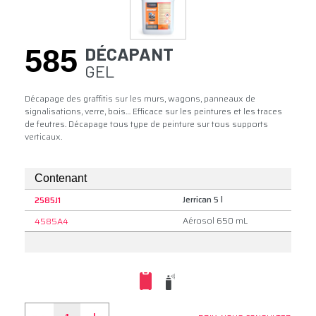
585
DÉCAPANT
GEL
Décapage des graffitis sur les murs, wagons, panneaux de
signalisations, verre, bois… Efficace sur les peintures et les traces
de feutres. Décapage tous type de peinture sur tous supports
verticaux.
Contenant
Jerrican 5 l
2585J1
Aérosol 650 mL
4585A4