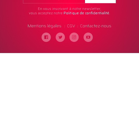
En vous inscrivant à notre newsletter,
vous acceptez notre
Politique de confidentialité.
Mentions légales
CGV
Contactez-nous
|
|